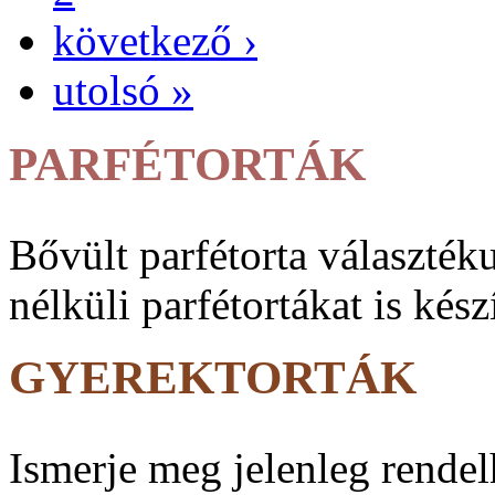
következő ›
utolsó »
PARFÉTORTÁK
Bővült parfé­torta vá­lasz­ték
nélküli parfé­tortákat is kész
GYEREKTORTÁK
Ismerje meg jelenleg rendel