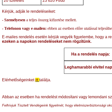
20 szeletes
23 620 Ft/db
Kérjük, adják le rendeléseiket:
- Személyesen
a teljes összeg kifizetése mellett.
- Telefonon vagy e-mailen:
ebben az esetben előre utalással teljesít
E-mailes rendelés esetén kérjük vegyék figyelembe, hogy a re
ezeken a napokon rendeléseket nem rögzítünk.
Ha a rendelés napja:
Leghamarabbi elvitel nap
Elérhetőségeinket
itt
találja.
Abban az esetben ha rendelést módosítani vagy lemondani sz
Felhívjuk Tisztelt Vendégeink figyelmét, hogy élelmiszerbiztonsági 