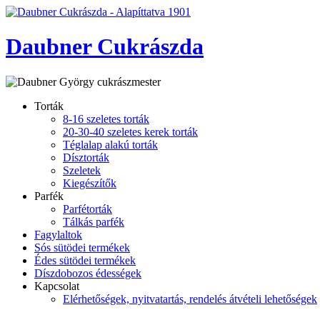
Daubner Cukrászda
Torták
8-16 szeletes torták
20-30-40 szeletes kerek torták
Téglalap alakú torták
Dísztorták
Szeletek
Kiegészítők
Parfék
Parfétorták
Tálkás parfék
Fagylaltok
Sós sütödei termékek
Édes sütödei termékek
Díszdobozos édességek
Kapcsolat
Elérhetőségek, nyitvatartás, rendelés átvételi lehetőségek