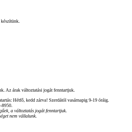
s készítünk.
. Az árak változtatási jogát fenntartjuk.
tartás: Hétfő, kedd zárva! Szerdától vasárnapig 9-19 óráig.
9-8950.
gűek, a változtatás jogát fenntartjuk.
séget nem vállalunk.