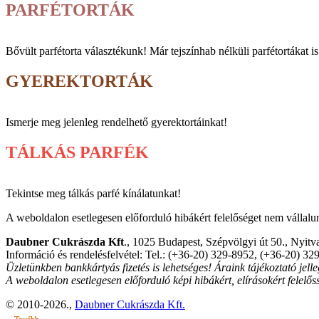
PARFÉTORTÁK
Bővült parfé­torta vá­lasz­tékunk! Már tej­szín­hab nélküli parfé­tortákat i
GYEREKTORTÁK
Ismerje meg jelenleg rendelhető gyerektortáinkat!
TÁLKÁS PARFÉK
Tekintse meg tálkás parfé kínálatunkat!
A weboldalon esetlegesen előforduló hibákért felelőséget nem vállalunk
Daubner Cukrászda Kft
., 1025 Budapest, Szépvölgyi út 50., Nyitva
Információ és rendelésfelvétel: Tel.: (+36-20) 329-8952, (+36-20) 32
Üzletünkben bankkártyás fizetés is lehetséges! Áraink tájékoztató jelle
A weboldalon esetlegesen előforduló képi hibákért, elírásokért felelős
© 2010-2026.,
Daubner Cukrászda Kft.