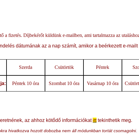
hető a fizetés. Díjbekérőt küldünk e-mailben, ami tartalmazza az utalásh
ndelés dátumának az a nap számít, amikor a beérkezett e-mailt
Szerda
Csütörtök
Péntek
Sz
ja:
Péntek 10 óra
Szombat 10 óra
Vasárnap 10 óra
Csütört
eretnének, az ahhoz kötődő információkat
itt
tekinthetik meg.
okokra hivatkozva hozott dobozba nem áll módunkban tortát csomagolni.