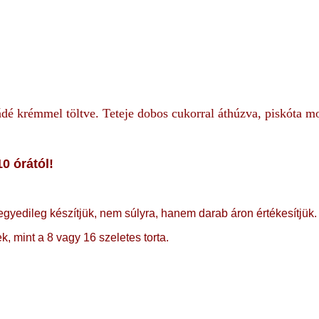
ládé krémmel töltve. Teteje dobos cukorral áthúzva, piskóta m
0 órától!
egyedileg készítjük, nem súlyra, hanem darab áron értékesítjük.
, mint a 8 vagy 16 szeletes torta.