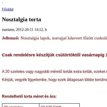
.
Főoldal
Nosztalgia torta
mariann, 2012-26-11 14:12, h
Jellemző:
Nosztalgia lapok, teavajjal kikevert főzött csoko
Csak rendelésre készítjük
csütörtöktől vasárnapig 1
A 20 szeletes vagy nagyobb méretű torták extra torták, ezeket 
Kérjük, vegyék figyelembe, hogy ezek átlagosan többe kerülnek
Rendelhető torta méret és ára: