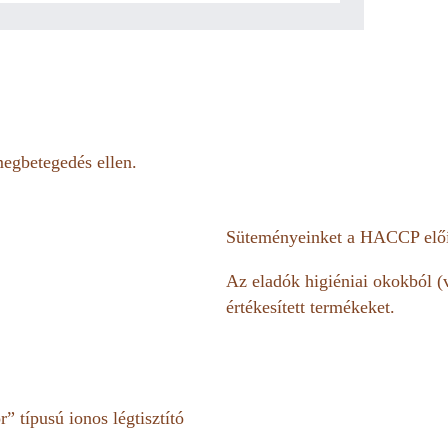
megbetegedés ellen.
Süteményeinket a HACCP előír
Az eladók higiéniai okokból (
értékesített termékeket.
 típusú ionos légtisztító