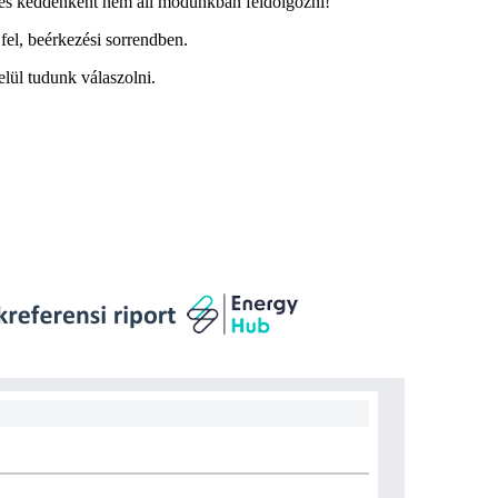
t és keddenként nem áll módunkban feldolgozni!
fel, beérkezési sorrendben.
lül tudunk válaszolni.