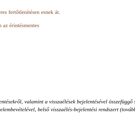
res fertőtlenítésen esnek át.
n az érintésmentes
tésekről, valamint a visszaélések bejelentésével összefüggő 
embevételével, belső visszaélés-bejelentési rendszert (tovább