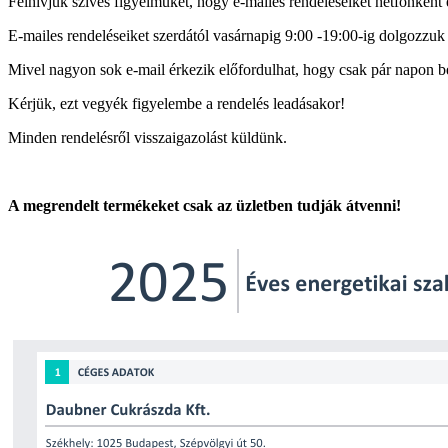
Felhívjuk szíves figyelmüket, hogy e-mailes rendeléseiket hétfőnkén
E-mailes rendeléseiket szerdától vasárnapig 9:00 -19:00-ig dolgozzuk 
Mivel nagyon sok e-mail érkezik előfordulhat, hogy csak pár napon be
Kérjük, ezt vegyék figyelembe a rendelés leadásakor!
Minden rendelésről visszaigazolást küldünk.
A megrendelt termékeket csak az üzletben tudják átvenni!