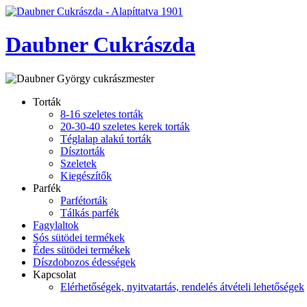
Daubner Cukrászda
Torták
8-16 szeletes torták
20-30-40 szeletes kerek torták
Téglalap alakú torták
Dísztorták
Szeletek
Kiegészítők
Parfék
Parfétorták
Tálkás parfék
Fagylaltok
Sós sütödei termékek
Édes sütödei termékek
Díszdobozos édességek
Kapcsolat
Elérhetőségek, nyitvatartás, rendelés átvételi lehetőségek