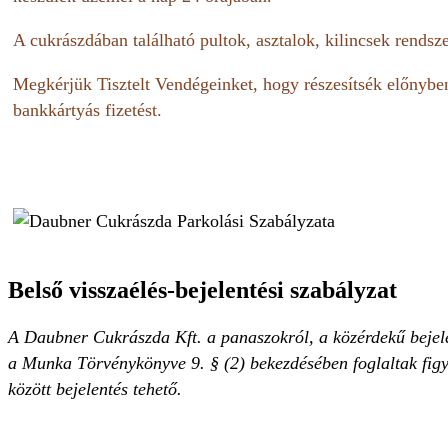
A cukrászdában található pultok, asztalok, kilincsek rendsze
Megkérjük Tisztelt Vendégeinket, hogy részesítsék előnybe
bankkártyás fizetést.
Belső visszaélés-bejelentési szabályzat
A Daubner Cukrászda Kft. a panaszokról, a közérdekű bejelen
a Munka Törvénykönyve 9. § (2) bekezdésében foglaltak figyel
között bejelentés tehető.