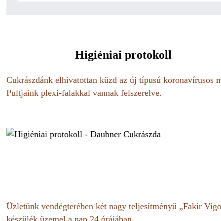
Higiéniai protokoll
Cukrászdánk elhivatottan küzd az új típusú koronavírusos 
Pultjaink plexi-falakkal vannak felszerelve.
Üzletünk vendégterében két nagy teljesítményű „Fakir Vigor”
készülék üzemel a nap 24 órájában.