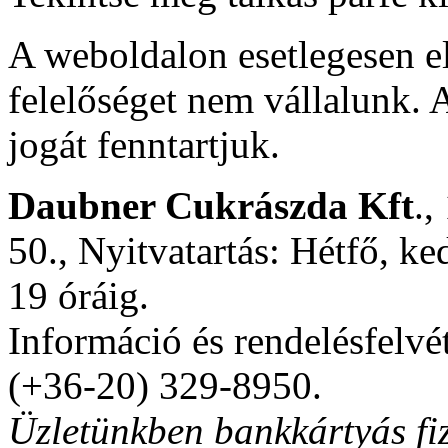
A weboldalon esetlegesen e
felelőséget nem vállalunk. A
jogát fenntartjuk.
Daubner Cukrászda Kft
.,
50., Nyitvatartás: Hétfő, ke
19 óráig.
Információ és rendelésfelvé
(+36-20) 329-8950.
Üzletünkben bankkártyás fiz