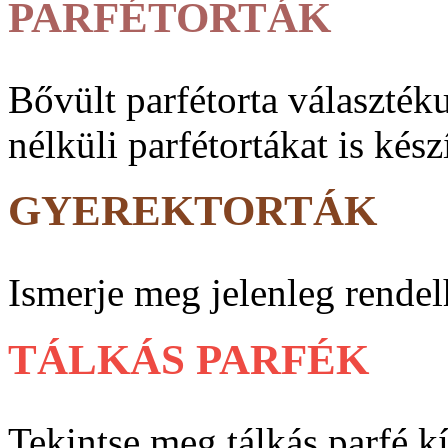
PARFÉTORTÁK
Bővült parfé­torta vá­lasz­ték
nélküli parfé­tortákat is kész
GYEREKTORTÁK
Ismerje meg jelenleg rendel
TÁLKÁS PARFÉK
Tekintse meg tálkás parfé k