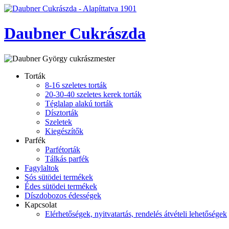
Daubner Cukrászda
Torták
8-16 szeletes torták
20-30-40 szeletes kerek torták
Téglalap alakú torták
Dísztorták
Szeletek
Kiegészítők
Parfék
Parfétorták
Tálkás parfék
Fagylaltok
Sós sütödei termékek
Édes sütödei termékek
Díszdobozos édességek
Kapcsolat
Elérhetőségek, nyitvatartás, rendelés átvételi lehetőségek