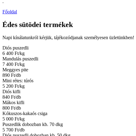
.
Főoldal
Édes sütödei termékek
Napi kínálatunkról kérjük, tájékozódjanak személyesen üzletünkben!
Diós puszedli
6 400 Ft/kg
Mandulás puszedli
7 400 Ft/kg
Meggyes pite
890 Ft/db
Mini rétes: túrós
5 200 Ft/kg
Diós kifli
840 Ft/db
Mákos kifli
800 Ft/db
Kókuszos-kakaós csiga
5 000 Ft/kg
Puszedlik dobozban kb. 70 dkg
5 700 Ft/db
Diós puszedli dobozban kb. 50 dkg