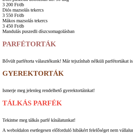
3 200 Ft/db
Diós mazsolás tekercs
3 550 Ft/db
Mákos mazsolás tekercs
3 450 Ft/db
Mandulás puszedli díszcsomagolásban
PARFÉTORTÁK
Bővült parfé­torta vá­lasz­tékunk! Már tej­szín­hab nélküli parfé­tortákat i
GYEREKTORTÁK
Ismerje meg jelenleg rendelhető gyerektortáinkat!
TÁLKÁS PARFÉK
Tekintse meg tálkás parfé kínálatunkat!
A weboldalon esetlegesen előforduló hibákért felelőséget nem vállalunk