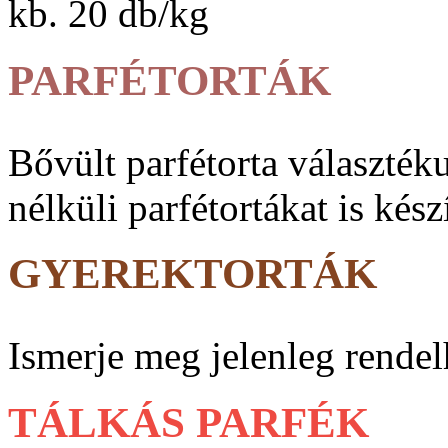
kb. 20 db/kg
PARFÉTORTÁK
Bővült parfé­torta vá­lasz­ték
nélküli parfé­tortákat is kész
GYEREKTORTÁK
Ismerje meg jelenleg rendel
TÁLKÁS PARFÉK