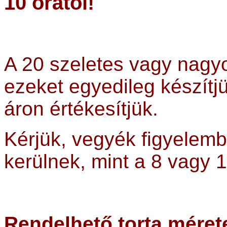
10 órától!
A 20 szeletes vagy nagyo
ezeket egyedileg készítj
áron értékesítjük.
Kérjük, vegyék figyelem
kerülnek, mint a 8 vagy 1
Rendelhető torta méret