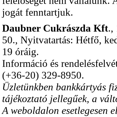
felelőséget nem vállalunk. A
jogát fenntartjuk.
Daubner Cukrászda Kft
.,
50., Nyitvatartás: Hétfő, ke
19 óráig.
Információ és rendelésfelvé
(+36-20) 329-8950.
Üzletünkben bankkártyás fiz
tájékoztató jellegűek, a vált
A weboldalon esetlegesen el