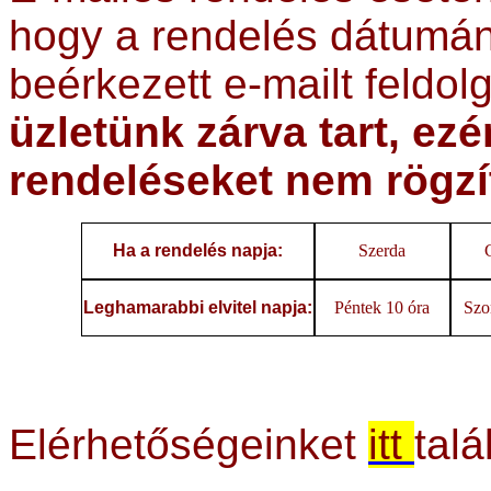
hogy a rendelés dátumán
beérkezett e-mailt feldo
üzletünk zárva tart, ez
rendeléseket nem rögz
Ha a rendelés napja:
Szerda
Leghamarabbi elvitel napja:
Péntek 10 óra
Szo
Elérhetőségeinket
itt
talá