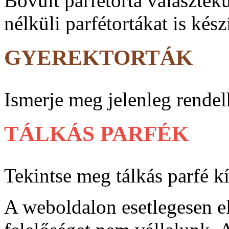
Bővült parfé­torta vá­lasz­ték
nélküli parfé­tortákat is kész
GYEREKTORTÁK
Ismerje meg jelenleg rendel
TÁLKÁS PARFÉK
Tekintse meg tálkás parfé k
A weboldalon esetlegesen e