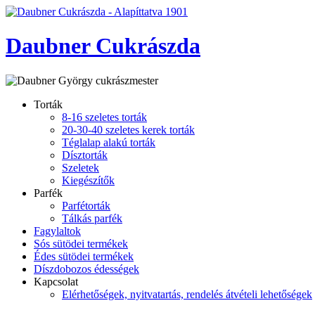
Daubner Cukrászda
Torták
8-16 szeletes torták
20-30-40 szeletes kerek torták
Téglalap alakú torták
Dísztorták
Szeletek
Kiegészítők
Parfék
Parfétorták
Tálkás parfék
Fagylaltok
Sós sütödei termékek
Édes sütödei termékek
Díszdobozos édességek
Kapcsolat
Elérhetőségek, nyitvatartás, rendelés átvételi lehetőségek