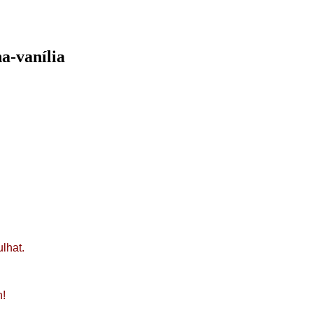
a-vanília
ulhat.
n!