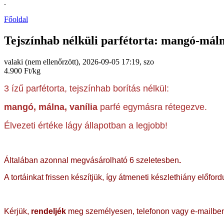
.
Főoldal
Tejszínhab nélküli parfétorta: mangó-máln
valaki (nem ellenőrzött), 2026-09-05 17:19, szo
4.900 Ft/kg
3 ízű parfétorta, tejszínhab borítás nélkül:
mangó, málna, vanília
parfé egymásra rétegezve.
Élvezeti értéke lágy állapotban a legjobb!
Általában azonnal megvásárolható 6 szeletesben
.
A tortáinkat frissen készítjük, így átmeneti készlethiány előford
Kérjük,
rendeljék
meg személyesen, telefonon vagy e-mailbe