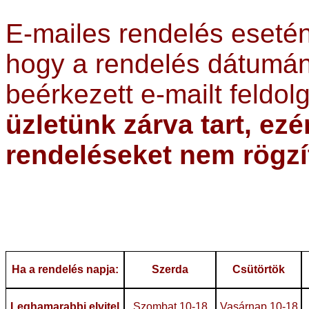
E-mailes rendelés esetén
hogy a rendelés dátumán
beérkezett e-mailt feldo
üzletünk zárva tart, ez
rendeléseket nem rögz
Ha a rendelés napja:
Szerda
Csütörtök
Leghamarabbi elvitel
Szombat 10-18
Vasárnap 10-18