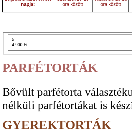
napja:
óra között
óra között
6
4.900 Ft
PARFÉTORTÁK
Bővült parfé­torta vá­lasz­ték
nélküli parfé­tortákat is kész
GYEREKTORTÁK