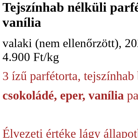
Tejszínhab nélküli parf
vanília
valaki (nem ellenőrzött), 2
4.900 Ft/kg
3 ízű parfétorta, tejszínhab 
csokoládé, eper, vanília
pa
Élvezeti értéke lágy állapo