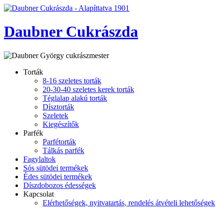
Daubner Cukrászda
Torták
8-16 szeletes torták
20-30-40 szeletes kerek torták
Téglalap alakú torták
Dísztorták
Szeletek
Kiegészítők
Parfék
Parfétorták
Tálkás parfék
Fagylaltok
Sós sütödei termékek
Édes sütödei termékek
Díszdobozos édességek
Kapcsolat
Elérhetőségek, nyitvatartás, rendelés átvételi lehetőségek