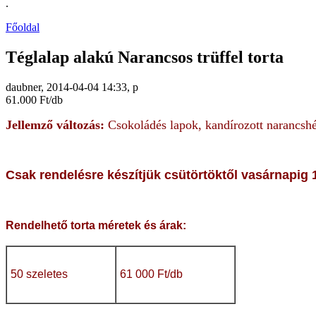
.
Főoldal
Téglalap alakú Narancsos trüffel torta
daubner, 2014-04-04 14:33, p
61.000 Ft/db
Jellemző változás:
Csokoládés lapok, kandírozott narancshéj
Csak rendelésre készítjük
csütörtöktől vasárnapig 1
Rendelhető torta méretek és árak:
50 szeletes
61 000 Ft/db