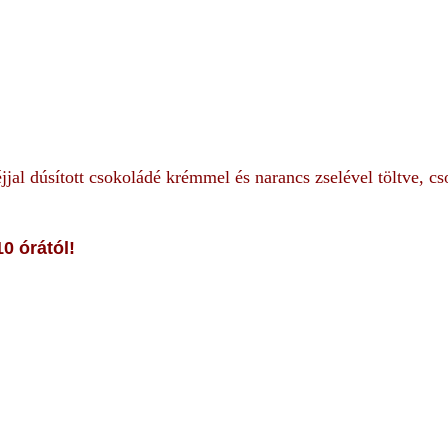
jal dúsított csokoládé krémmel és narancs zselével töltve, cs
0 órától!