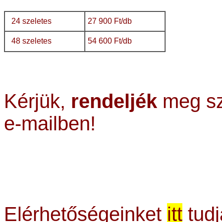
24 szeletes
27 900 Ft/db
48 szeletes
54 600 Ft/db
Kérjük,
rendeljék
meg sz
e-mailben!
Elérhetőségeinket
itt
tudj