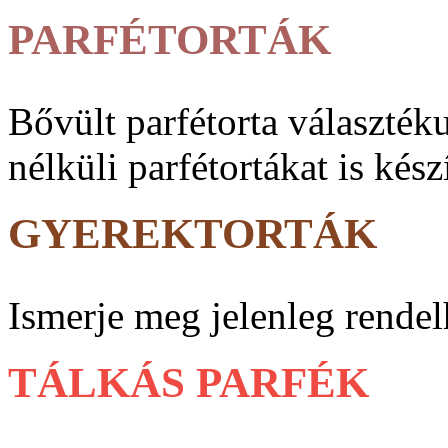
PARFÉTORTÁK
Bővült parfé­torta vá­lasz­ték
nélküli parfé­tortákat is kész
GYEREKTORTÁK
Ismerje meg jelenleg rendel
TÁLKÁS PARFÉK