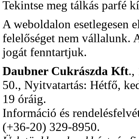
Tekintse meg tálkás parfé k
A weboldalon esetlegesen e
felelőséget nem vállalunk. A
jogát fenntartjuk.
Daubner Cukrászda Kft
.,
50., Nyitvatartás: Hétfő, ke
19 óráig.
Információ és rendelésfelvé
(+36-20) 329-8950.