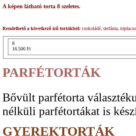
A képen látható torta 8 szeletes.
Rendelhető a következő ízű tortákból:
csokoládé, stefánia, triplacs
8
16.500 Ft
PARFÉTORTÁK
Bővült parfé­torta vá­lasz­ték
nélküli parfé­tortákat is kész
GYEREKTORTÁK