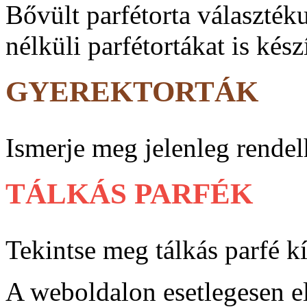
Bővült parfé­torta vá­lasz­ték
nélküli parfé­tortákat is kész
GYEREKTORTÁK
Ismerje meg jelenleg rendel
TÁLKÁS PARFÉK
Tekintse meg tálkás parfé k
A weboldalon esetlegesen e