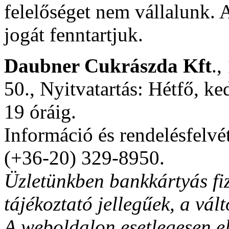
felelőséget nem vállalunk. A
jogát fenntartjuk.
Daubner Cukrászda Kft
.,
50., Nyitvatartás: Hétfő, ke
19 óráig.
Információ és rendelésfelvé
(+36-20) 329-8950.
Üzletünkben bankkártyás fiz
tájékoztató jellegűek, a vált
A weboldalon esetlegesen el