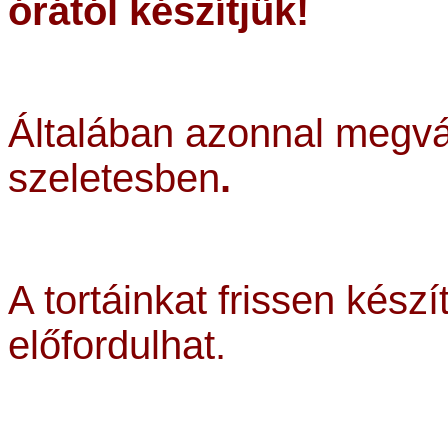
órától készítjük!
Általában azonnal megvá
szeletesben
.
A tortáinkat frissen készí
előfordulhat.