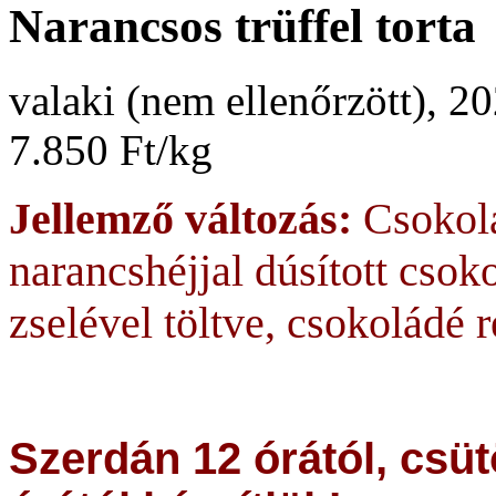
Narancsos trüffel torta
valaki (nem ellenőrzött), 2
7.850 Ft/kg
Jellemző változás:
Csokolá
narancshéjjal dúsított cso
zselével töltve, csokoládé 
Szerdán 12 órától, csüt