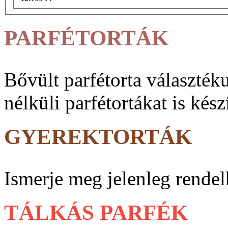
PARFÉTORTÁK
Bővült parfé­torta vá­lasz­ték
nélküli parfé­tortákat is kész
GYEREKTORTÁK
Ismerje meg jelenleg rendel
TÁLKÁS PARFÉK