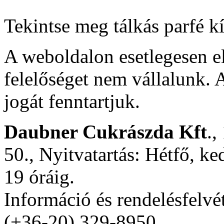
Tekintse meg tálkás parfé k
A weboldalon esetlegesen e
felelőséget nem vállalunk. A
jogát fenntartjuk.
Daubner Cukrászda Kft
.,
50., Nyitvatartás: Hétfő, ke
19 óráig.
Információ és rendelésfelvé
(+36-20) 329-8950.