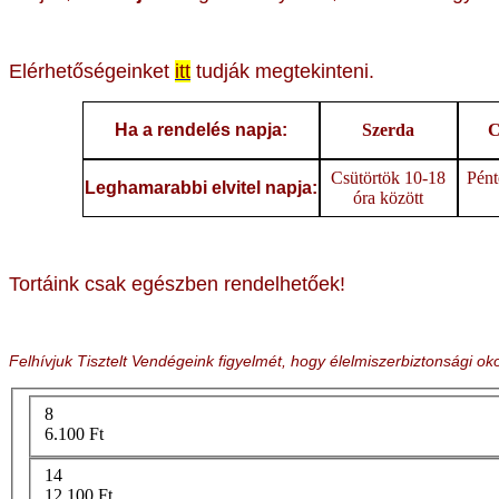
Elérhetőségeinket
itt
tudják megtekinteni.
Ha a rendelés napja:
Szerda
C
Csütörtök 10-18
Pént
Leghamarabbi elvitel napja:
óra között
Tortáink csak egészben rendelhetőek!
Felhívjuk Tisztelt Vendégeink figyelmét, hogy élelmiszerbiztonsági 
8
6.100 Ft
14
12.100 Ft