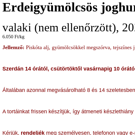
Erdeigyümölcsös joghur
valaki (nem ellenőrzött), 2
6.050 Ft/kg
Jellemző:
Piskóta alj, gyümölcsökkel megszórva, tejszínes 
Szerdán 14
órától, csütörtöktől vasárnapig 10 órától
Általában azonnal megvásárolható 8 és 14 szeletesbe
A tortáinkat frissen készítjük, így átmeneti készlethiány
Kérjük,
rendeljék
meg személyesen, telefonon vagy e-