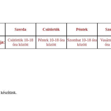
Szerda
Csütörtök
Péntek
Sz
Csütörtök 10-18
Péntek 10-18 óra
Szombat 10-18 óra
Vasárn
ja:
óra között
között
között
óra
s készítünk.