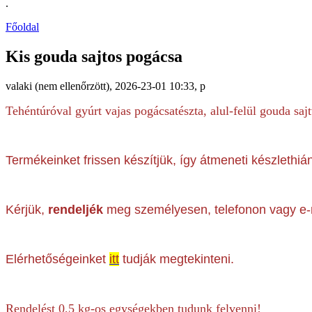
.
Főoldal
Kis gouda sajtos pogácsa
valaki (nem ellenőrzött), 2026-23-01 10:33, p
Tehéntúróval gyúrt vajas pogácsatészta, alul-felül gouda sajt
Termékeinket frissen készítjük, így átmeneti készlethián
Kérjük,
rendeljék
meg személyesen, telefonon vagy e-
Elérhetőségeinket
itt
tudják megtekinteni.
Rendelést 0,5 kg-os egységekben tudunk felvenni!