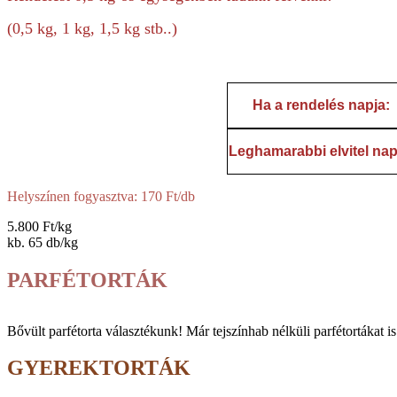
(0,5 kg, 1 kg, 1,5 kg stb..)
Ha a rendelés napja:
Leghamarabbi elvitel nap
Helyszínen fogyasztva: 170 Ft/db
5.800 Ft/kg
kb. 65 db/kg
PARFÉTORTÁK
Bővült parfé­torta vá­lasz­tékunk! Már tej­szín­hab nélküli parfé­tortákat i
GYEREKTORTÁK