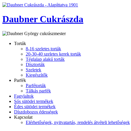
Daubner Cukrászda
Torták
8-16 szeletes torták
20-30-40 szeletes kerek torták
Téglalap alakú torták
Dísztorták
Szeletek
Kiegészítők
Parfék
Parfétorták
Tálkás parfék
Fagylaltok
Sós sütödei termékek
Édes sütödei termékek
Díszdobozos édességek
Kapcsolat
Elérhetőségek, nyitvatartás, rendelés átvételi lehetőségek