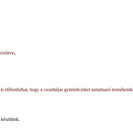
kisütve,
 is előfordulhat, hogy a csonthéjas gyümölcsöket tartalmazó termékeink
s készítünk.