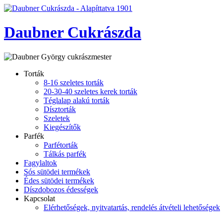
Daubner Cukrászda
Torták
8-16 szeletes torták
20-30-40 szeletes kerek torták
Téglalap alakú torták
Dísztorták
Szeletek
Kiegészítők
Parfék
Parfétorták
Tálkás parfék
Fagylaltok
Sós sütödei termékek
Édes sütödei termékek
Díszdobozos édességek
Kapcsolat
Elérhetőségek, nyitvatartás, rendelés átvételi lehetőségek