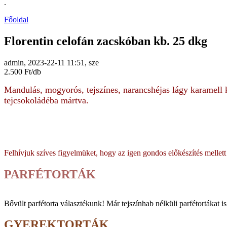
.
Főoldal
Florentin celofán zacskóban kb. 25 dkg
admin, 2023-22-11 11:51, sze
2.500 Ft/db
Mandulás, mogyorós, tejszínes, narancshéjas lágy karamell 
tejcsokoládéba mártva.
Felhívjuk szíves figyelmüket, hogy az igen gondos előkészítés mellett
PARFÉTORTÁK
Bővült parfé­torta vá­lasz­tékunk! Már tej­szín­hab nélküli parfé­tortákat i
GYEREKTORTÁK